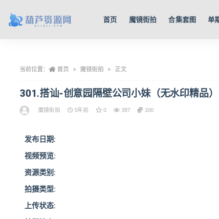
首页
魔镜街拍
合集套图
单
全部
当前位置：
首页
魔镜街拍
正文
301.搭讪-创意园隔壁公司小妹（无水印精品）
魔镜街拍
5年前
0
387
200
发布日期:
视频预览:
资源类别:
拍摄类型:
上传状态: