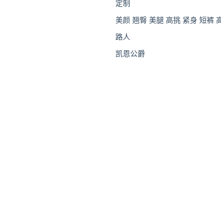
定制
美颜 翘臀 美腿 高挑 紧身 短裤 
路人
凯恩公爵