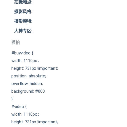
拍摄地点:
摄影风格:
摄影模特:
大神专区:
模拍
#buyvideo {
width: 1110px ;
height: 731px !important;
position: absolute;
overflow: hidden;
background: #000;
}
#video {
width: 1110px ;
height: 731px !important;