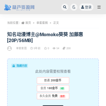
登录
全部
当前位置：
首页
单套套图
正文
知名动漫博主@Momoko葵葵 加藤惠
[20P/56MB]
单套套图
5年前
0
54
200
隐藏内容
此处内容需要权限查看
普通
200金币
会员
180金币
9折
永久会员
免费
推荐