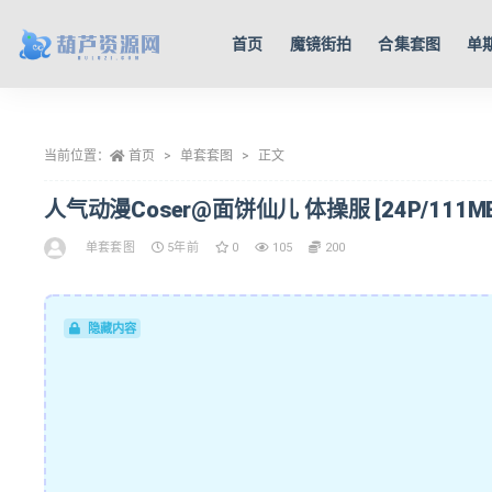
首页
魔镜街拍
合集套图
单
全部
当前位置：
首页
单套套图
正文
人气动漫Coser@面饼仙儿 体操服 [24P/111MB
单套套图
5年前
0
105
200
隐藏内容