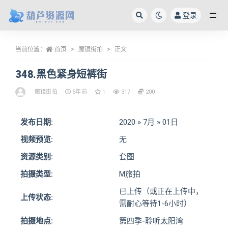
登录
全部
当前位置：
首页
魔镜街拍
正文
348.黑色紧身短裤街
魔镜街拍
5年前
1
317
200
发布日期:
2020 » 7月 » 01日
视频预览:
无
资源类别:
套图
拍摄类型:
M旅拍
已上传（或正在上传中，
上传状态:
需耐心等待1-6小时）
拍摄地点:
第四季-聆听太阳湾