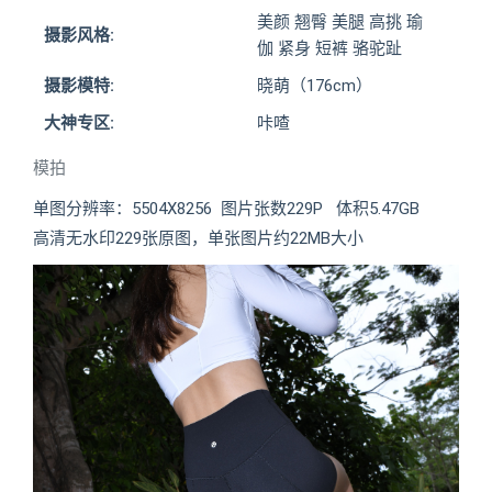
美颜 翘臀 美腿 高挑 瑜
摄影风格:
伽 紧身 短裤 骆驼趾
摄影模特:
晓萌（176cm）
大神专区:
咔喳
模拍
单图分辨率：5504X8256 图片张数229P 体积5.47GB
高清无水印229张原图，单张图片约22MB大小