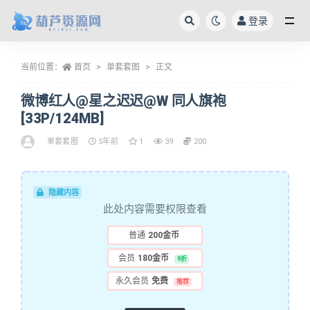
登录
全部
当前位置：
首页
单套套图
正文
微博红人@星之迟迟@W 同人旗袍
[33P/124MB]
单套套图
5年前
1
39
200
隐藏内容
此处内容需要权限查看
普通
200金币
会员
180金币
9折
永久会员
免费
推荐