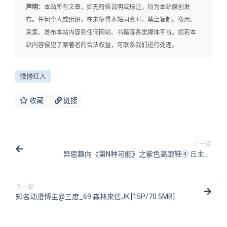
声明：
本站所有文章，如无特殊说明或标注，均为本站原创发
布。任何个人或组织，在未征得本站同意时，禁止复制、盗用、
采集、发布本站内容到任何网站、书籍等各类媒体平台。如若本
站内容侵犯了原著者的合法权益，可联系我们进行处理。
微博红人
收藏
链接
上一篇
异思趣向《第N种可能》之紫色高跟鞋④ 丘主管
[83P/144MB]
下一篇
知名动漫博主@三度_69 森林来信JK [15P/70.5MB]