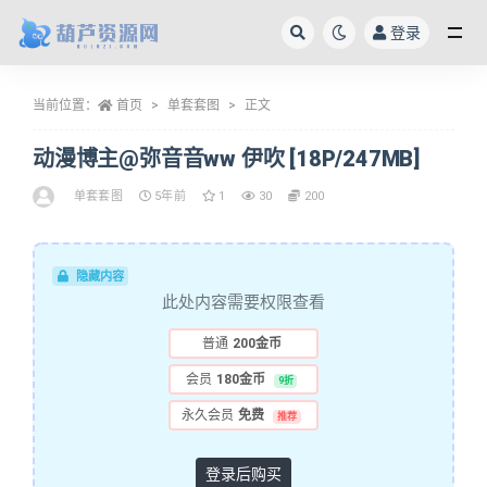
登录
全部
当前位置：
首页
单套套图
正文
动漫博主@弥音音ww 伊吹 [18P/247MB]
单套套图
5年前
1
30
200
隐藏内容
此处内容需要权限查看
普通
200金币
会员
180金币
9折
永久会员
免费
推荐
登录后购买