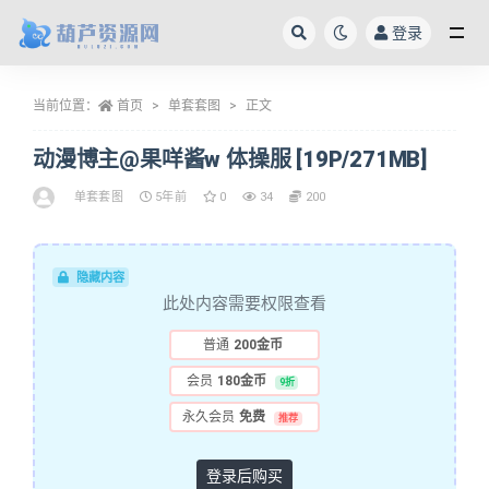
登录
全部
当前位置：
首页
单套套图
正文
动漫博主@果咩酱w 体操服 [19P/271MB]
单套套图
5年前
0
34
200
隐藏内容
此处内容需要权限查看
普通
200金币
会员
180金币
9折
永久会员
免费
推荐
登录后购买