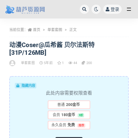
登录
全部
当前位置：
首页
单套套图
正文
动漫Coser@瓜希酱 贝尔法斯特
[31P/126MB]
单套套图
5年前
1
44
200
隐藏内容
此处内容需要权限查看
普通
200金币
会员
180金币
9折
永久会员
免费
推荐