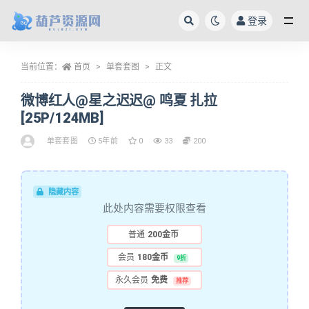
登录
全部
当前位置：
首页
单套套图
正文
微博红人@星之迟迟@ 鸣夏 扎拉
[25P/124MB]
单套套图
5年前
0
33
200
隐藏内容
此处内容需要权限查看
普通
200金币
会员
180金币
9折
永久会员
免费
推荐