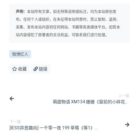
声明：
本站所有文章，如无特殊说明或标注，均为本站原创发
布。任何个人或组织，在未征得本站同意时，禁止复制、盗用、
采集、发布本站内容到任何网站、书籍等各类媒体平台。如若本
站内容侵犯了原著者的合法权益，可联系我们进行处理。
微博红人
收藏
链接
上一篇
萌甜物语 XM134 姗姗《窗前的小碎花》
[83P/1V/238MB]
下一篇
[IESS异思趣向] 一千零一夜 199 草莓《等1》
[96P/95MB]