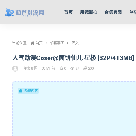
首页
魔镜街拍
合集套图
单
全部
当前位置：
首页
单套套图
正文
人气动漫Coser@面饼仙儿 星极 [32P/413MB]
单套套图
5年前
0
37
200
隐藏内容