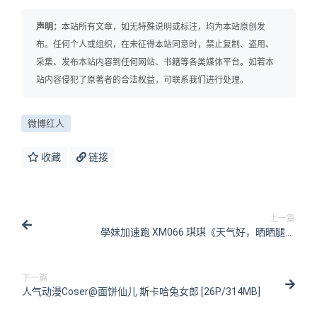
声明：
本站所有文章，如无特殊说明或标注，均为本站原创发
布。任何个人或组织，在未征得本站同意时，禁止复制、盗用、
采集、发布本站内容到任何网站、书籍等各类媒体平台。如若本
站内容侵犯了原著者的合法权益，可联系我们进行处理。
微博红人
收藏
链接
上一篇
學妹加速跑 XM066 琪琪《天气好，晒晒腿》
[99P/1V/207MB]
下一篇
人气动漫Coser@面饼仙儿 斯卡哈兔女郎 [26P/314MB]