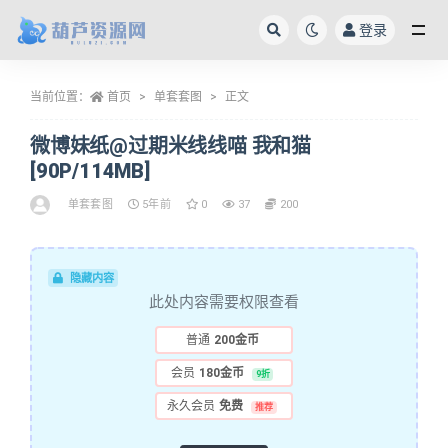
登录
全部
当前位置：
首页
单套套图
正文
微博妹纸@过期米线线喵 我和猫
[90P/114MB]
单套套图
5年前
0
37
200
隐藏内容
此处内容需要权限查看
普通
200金币
会员
180金币
9折
永久会员
免费
推荐