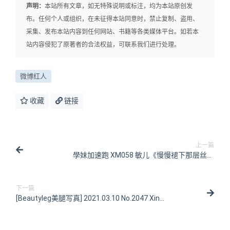
声明：
本站所有文章，如无特殊说明或标注，均为本站原创发
布。任何个人或组织，在未征得本站同意时，禁止复制、盗用、
采集、发布本站内容到任何网站、书籍等各类媒体平台。如若本
站内容侵犯了原著者的合法权益，可联系我们进行处理。
微博红人
收藏
链接
上一篇
學妹加速跑 XM058 敏儿《慢慢褪下那层丝》
[100P/1V/186MB]
下一篇
[Beautyleg美腿写真] 2021.03.10 No.2047 Xin
[46P/480MB]