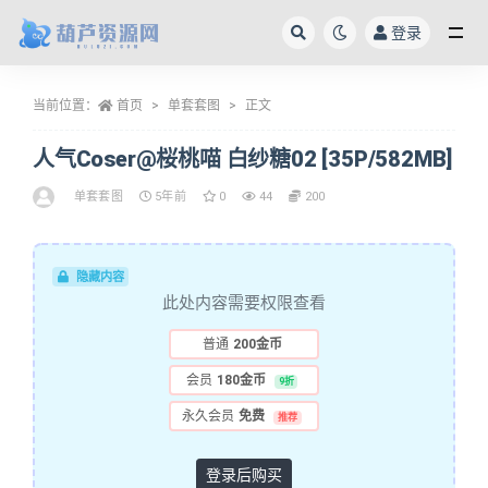
登录
全部
当前位置：
首页
单套套图
正文
人气Coser@桜桃喵 白纱糖02 [35P/582MB]
单套套图
5年前
0
44
200
隐藏内容
此处内容需要权限查看
普通
200金币
会员
180金币
9折
永久会员
免费
推荐
登录后购买