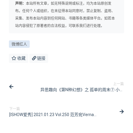
声明：
本站所有文章，如无特殊说明或标注，均为本站原创发
布。任何个人或组织，在未征得本站同意时，禁止复制、盗用、
采集、发布本站内容到任何网站、书籍等各类媒体平台。如若本
站内容侵犯了原著者的合法权益，可联系我们进行处理。
微博红人
收藏
链接
上一篇
异思趣向《第N种幻想》之 孤单的周末⑦ 小六
[100P/275MB]
下一篇
[ISHOW爱秀] 2021.01.23 Vol.250 范芳宛Verna
[31P/173MB]