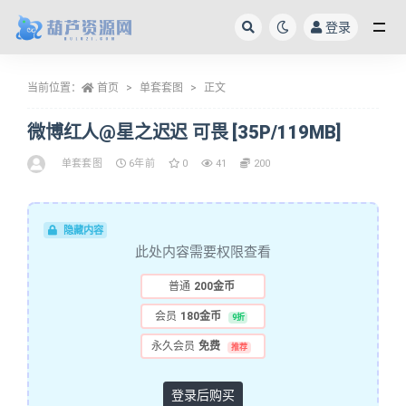
登录
全部
当前位置：
首页
单套套图
正文
微博红人@星之迟迟 可畏 [35P/119MB]
单套套图
6年前
0
41
200
隐藏内容
此处内容需要权限查看
普通
200金币
会员
180金币
9折
永久会员
免费
推荐
登录后购买