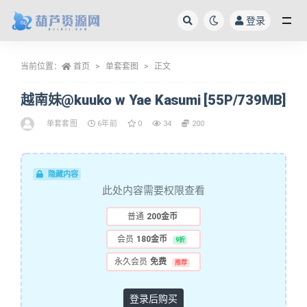
登录
全部
当前位置：
首页
单套套图
正文
越南妹@kuuko w Yae Kasumi [55P/739MB]
单套套图
6年前
0
34
200
隐藏内容
此处内容需要权限查看
普通
200金币
会员
180金币
9折
永久会员
免费
推荐
登录后购买