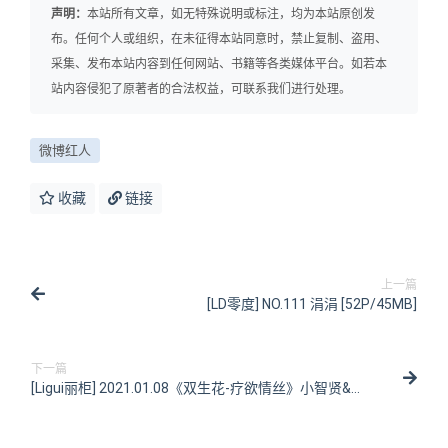
声明：
本站所有文章，如无特殊说明或标注，均为本站原创发
布。任何个人或组织，在未征得本站同意时，禁止复制、盗用、
采集、发布本站内容到任何网站、书籍等各类媒体平台。如若本
站内容侵犯了原著者的合法权益，可联系我们进行处理。
微博红人
收藏
链接
上一篇
[LD零度] NO.111 涓涓 [52P/45MB]
下一篇
[Ligui丽柜] 2021.01.08《双生花-疗欲情丝》小智贤&凉
儿 [61P/72MB]