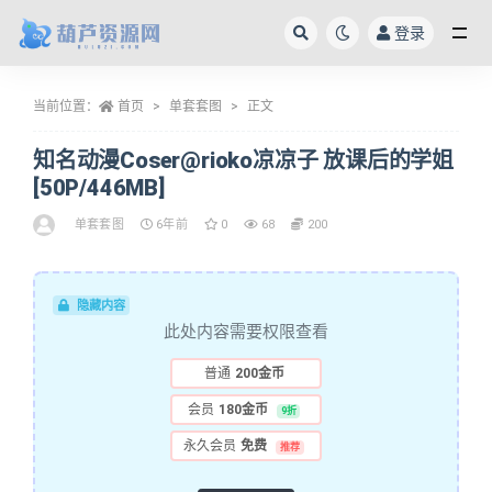
登录
全部
当前位置：
首页
单套套图
正文
知名动漫Coser@rioko凉凉子 放课后的学姐
[50P/446MB]
单套套图
6年前
0
68
200
隐藏内容
此处内容需要权限查看
普通
200金币
会员
180金币
9折
永久会员
免费
推荐