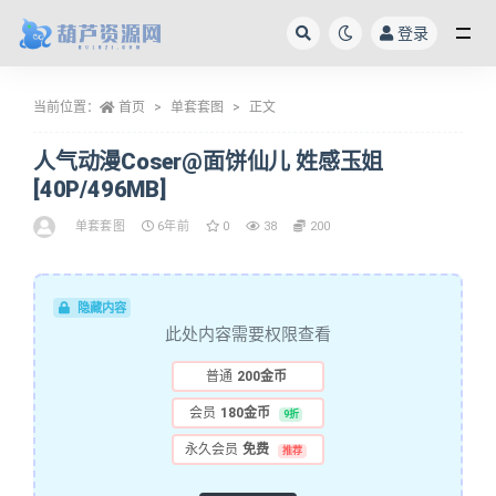
登录
全部
当前位置：
首页
单套套图
正文
人气动漫Coser@面饼仙儿 姓感玉姐
[40P/496MB]
单套套图
6年前
0
38
200
隐藏内容
此处内容需要权限查看
普通
200金币
会员
180金币
9折
永久会员
免费
推荐