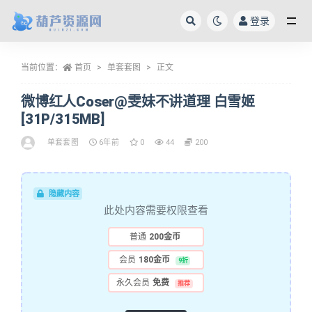
登录
全部
当前位置：
首页
单套套图
正文
微博红人Coser@雯妹不讲道理 白雪姬
[31P/315MB]
单套套图
6年前
0
44
200
隐藏内容
此处内容需要权限查看
普通
200金币
会员
180金币
9折
永久会员
免费
推荐