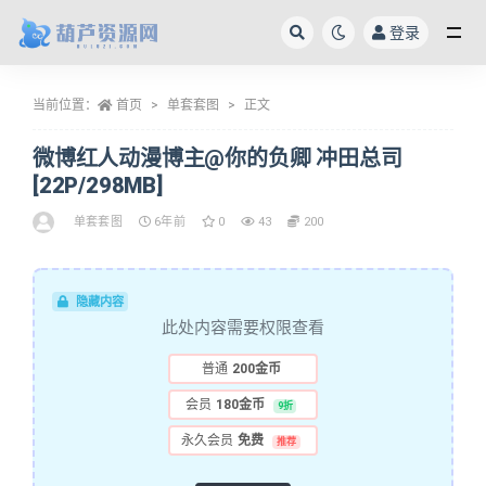
登录
全部
当前位置：
首页
单套套图
正文
微博红人动漫博主@你的负卿 冲田总司
[22P/298MB]
单套套图
6年前
0
43
200
隐藏内容
此处内容需要权限查看
普通
200金币
会员
180金币
9折
永久会员
免费
推荐