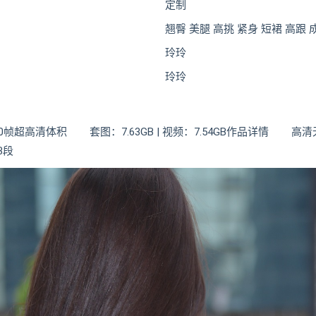
定制
翘臀 美腿 高挑 紧身 短裙 高跟 
玲玲
玲玲
| 4K60帧超高清体积 套图：7.63GB | 视频：7.54GB作品详情
3段