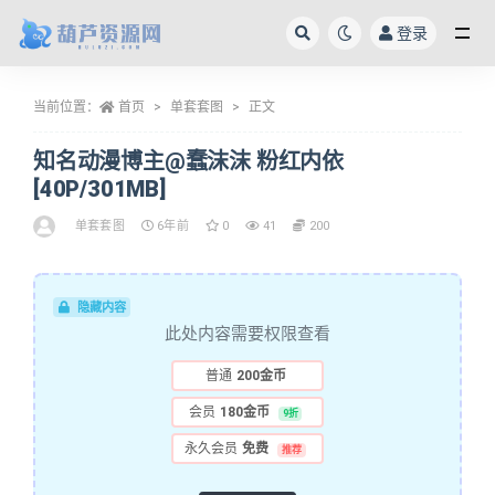
登录
全部
当前位置：
首页
单套套图
正文
知名动漫博主@蠢沫沫 粉红内依
[40P/301MB]
单套套图
6年前
0
41
200
隐藏内容
此处内容需要权限查看
普通
200金币
会员
180金币
9折
永久会员
免费
推荐