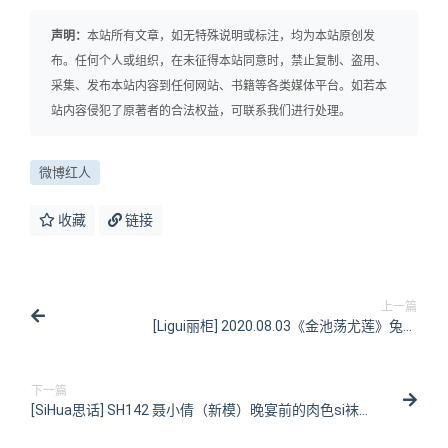
声明：
本站所有文章，如无特殊说明或标注，均为本站原创发
布。任何个人或组织，在未征得本站同意时，禁止复制、盗用、
采集、发布本站内容到任何网站、书籍等各类媒体平台。如若本
站内容侵犯了原著者的合法权益，可联系我们进行处理。
微博红人
收藏
链接
上一篇
[Ligui丽柜] 2020.08.03《金池荡尤莲》兔子
[62P/151MB]
下一篇
[SiHua思话] SH142 聂小倩（新模）晚宴前的肉色si袜
[51P/51MB]