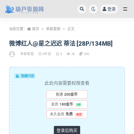
登录
全部
当前位置：
首页
单套套图
正文
微博红人@星之迟迟 蒂法 [28P/134MB]
单套套图
6年前
0
36
200
隐藏内容
此处内容需要权限查看
普通
200金币
会员
180金币
9折
永久会员
免费
推荐
登录后购买