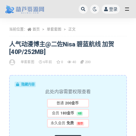
登录
全部
当前位置：
首页
单套套图
正文
人气动漫博主@二佐Nisa 碧蓝航线 加贺
[40P/252MB]
单套套图
6年前
0
40
200
隐藏内容
此处内容需要权限查看
普通
200金币
会员
180金币
9折
永久会员
免费
推荐