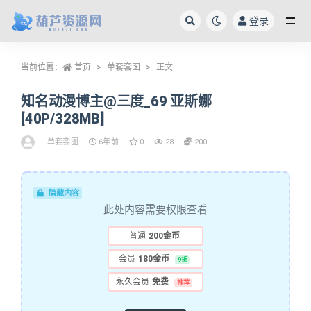
登录
全部
当前位置：
首页
单套套图
正文
知名动漫博主@三度_69 亚斯娜
[40P/328MB]
单套套图
6年前
0
28
200
隐藏内容
此处内容需要权限查看
普通
200金币
会员
180金币
9折
永久会员
免费
推荐