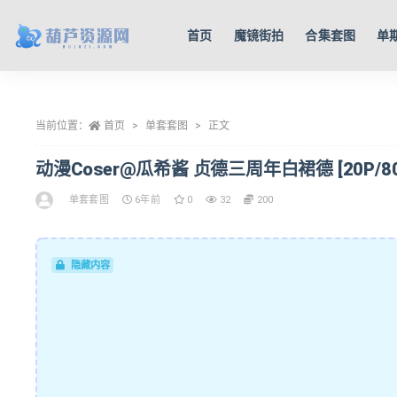
首页
魔镜街拍
合集套图
单
全部
当前位置：
首页
单套套图
正文
动漫Coser@瓜希酱 贞德三周年白裙德 [20P/80
单套套图
6年前
0
32
200
隐藏内容