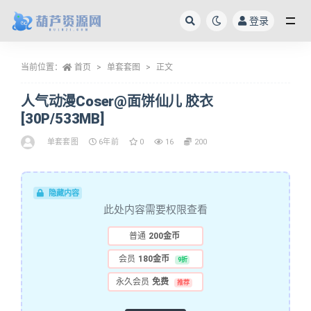
登录
全部
当前位置：
首页
单套套图
正文
人气动漫Coser@面饼仙儿 胶衣
[30P/533MB]
单套套图
6年前
0
16
200
隐藏内容
此处内容需要权限查看
普通
200金币
会员
180金币
9折
永久会员
免费
推荐