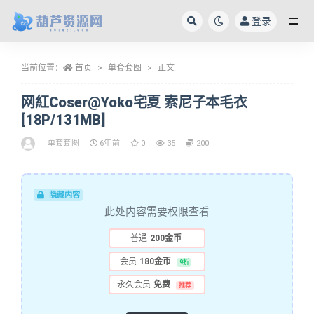
登录
全部
当前位置：
首页
单套套图
正文
网紅Coser@Yoko宅夏 索尼子本毛衣
[18P/131MB]
单套套图
6年前
0
35
200
隐藏内容
此处内容需要权限查看
普通
200金币
会员
180金币
9折
永久会员
免费
推荐