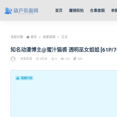
首页
魔镜街拍
合集套图
单
全部
当前位置：
首页
单套套图
正文
知名动漫博主@蜜汁猫裘 透明巫女姐姐 [61P/70
单套套图
6年前
0
143
200
隐藏内容