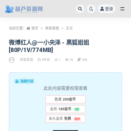
登录
全部
当前位置：
首页
单套套图
正文
微博红人@一小央泽 - 黑狐姐姐
[80P/1V/774MB]
单套套图
6年前
1
35
200
隐藏内容
此处内容需要权限查看
普通
200金币
会员
180金币
9折
永久会员
免费
推荐