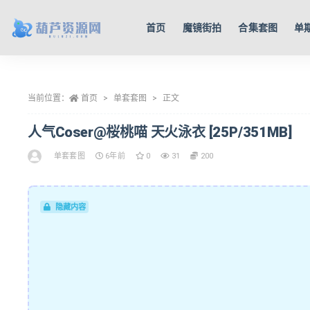
首页
魔镜街拍
合集套图
单
全部
当前位置：
首页
单套套图
正文
人气Coser@桜桃喵 天火泳衣 [25P/351MB]
单套套图
6年前
0
31
200
隐藏内容