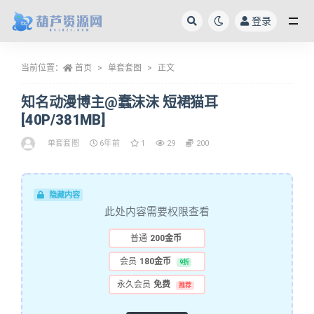
登录
全部
当前位置：
首页
单套套图
正文
知名动漫博主@蠢沫沫 短裙猫耳
[40P/381MB]
单套套图
6年前
1
29
200
隐藏内容
此处内容需要权限查看
普通
200金币
会员
180金币
9折
永久会员
免费
推荐