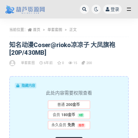
登录
全部
当前位置：
首页
单套套图
正文
知名动漫Coser@rioko凉凉子 大凤旗袍
[20P/430MB]
单套套图
6年前
0
15
200
隐藏内容
此处内容需要权限查看
普通
200金币
会员
180金币
9折
永久会员
免费
推荐