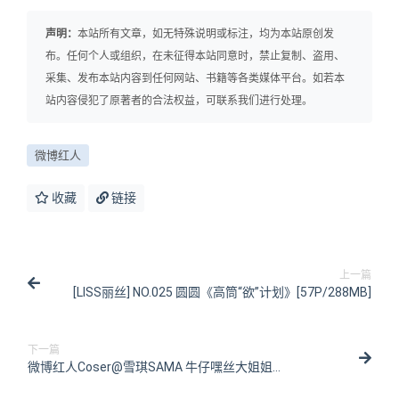
声明：
本站所有文章，如无特殊说明或标注，均为本站原创发
布。任何个人或组织，在未征得本站同意时，禁止复制、盗用、
采集、发布本站内容到任何网站、书籍等各类媒体平台。如若本
站内容侵犯了原著者的合法权益，可联系我们进行处理。
微博红人
收藏
链接
上一篇
[LISS丽丝] NO.025 圆圆《高筒“欲”计划》[57P/288MB]
下一篇
微博红人Coser@雪琪SAMA 牛仔嘿丝大姐姐
[51P/449MB]