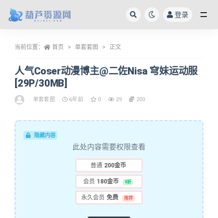
登录
全部
当前位置：
首页
单套套图
正文
人气Coser动漫博主@二佐Nisa 穹妹运动服
[29P/30MB]
单套套图
6年前
0
29
200
隐藏内容
此处内容需要权限查看
普通
200金币
会员
180金币
9折
永久会员
免费
推荐