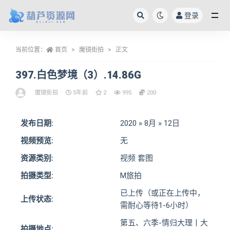
登录
全部
当前位置：
首页
魔镜街拍
正文
397.白色梦境（3）.14.86G
魔镜街拍
5年前
2
995
200
发布日期:
2020 » 8月 » 12日
视频预览:
无
资源类别:
视频 套图
拍摄类型:
M旅拍
已上传（或正在上传中，
上传状态:
需耐心等待1-6小时）
第五、六季-情归大理丨大
拍摄地点: