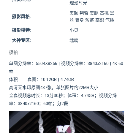
理漫时光
美颜 翘臀 美腿 高挑 黑
摄影风格:
丝 紧身 短裤 高跟 气质
摄影模特:
小贝
大神专区:
魂魂
模拍
单图分辨率：5504X8256 | 视频分辨率：3840x2160 | 4K 60
帧
体积 套图：10.12GB | 4.74GB
高清无水印原图437张，单张图片约22MB大小
全套视频总时长：13分30秒；体积：4.74GB；视频分辨
率：3840x2160；60帧；分2段