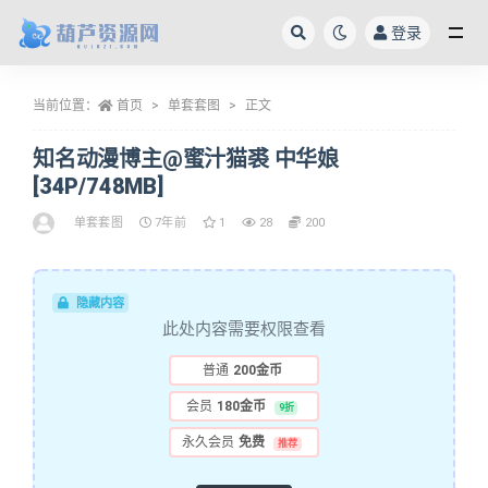
登录
全部
当前位置：
首页
单套套图
正文
知名动漫博主@蜜汁猫裘 中华娘
[34P/748MB]
单套套图
7年前
1
28
200
隐藏内容
此处内容需要权限查看
普通
200金币
会员
180金币
9折
永久会员
免费
推荐