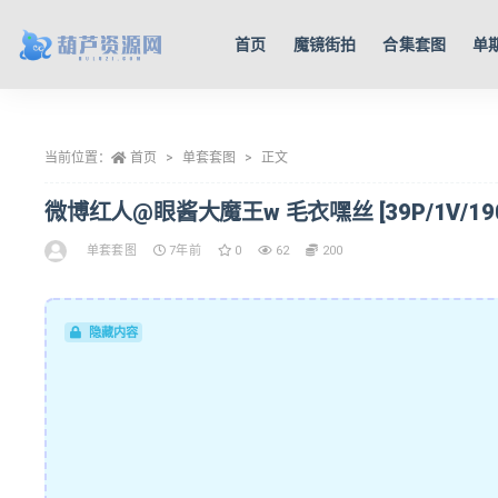
首页
魔镜街拍
合集套图
单
全部
当前位置：
首页
单套套图
正文
微博红人@眼酱大魔王w 毛衣嘿丝 [39P/1V/19
单套套图
7年前
0
62
200
隐藏内容