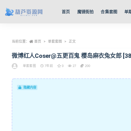
首页
魔镜街拍
合集套图
单
全部
当前位置：
首页
单套套图
正文
微博红人Coser@五更百鬼 樱岛麻衣兔女郎 [38P
单套套图
7年前
0
27
200
隐藏内容