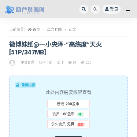
登录
全部
当前位置：
首页
单套套图
正文
微博妹纸@一小央泽-“高练度”天火
[51P/347MB]
单套套图
7年前
1
61
200
隐藏内容
此处内容需要权限查看
普通
200金币
会员
180金币
9折
永久会员
免费
推荐