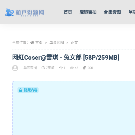
首页
魔镜街拍
合集套图
单
全部
当前位置：
首页
单套套图
正文
网紅Coser@雪琪 - 兔女郎 [58P/259MB]
单套套图
7年前
1
46
200
隐藏内容