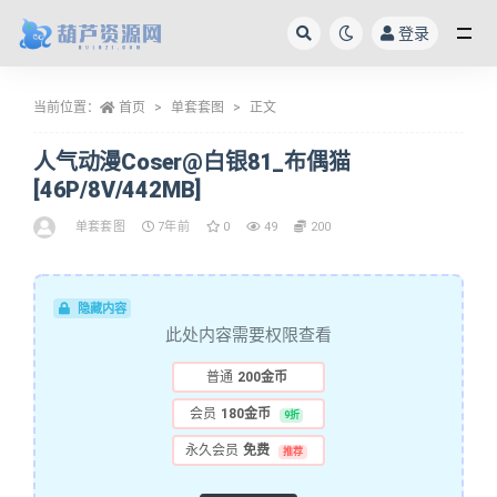
登录
全部
当前位置：
首页
单套套图
正文
人气动漫Coser@白银81_布偶猫
[46P/8V/442MB]
单套套图
7年前
0
49
200
隐藏内容
此处内容需要权限查看
普通
200金币
会员
180金币
9折
永久会员
免费
推荐