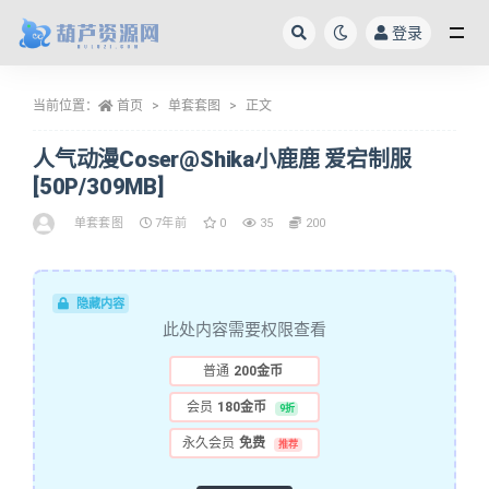
登录
全部
当前位置：
首页
单套套图
正文
人气动漫Coser@Shika小鹿鹿 爱宕制服
[50P/309MB]
单套套图
7年前
0
35
200
隐藏内容
此处内容需要权限查看
普通
200金币
会员
180金币
9折
永久会员
免费
推荐