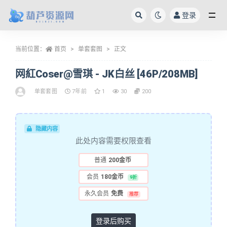
登录
全部
当前位置：
首页
单套套图
正文
网紅Coser@雪琪 - JK白丝 [46P/208MB]
单套套图
7年前
1
30
200
隐藏内容
此处内容需要权限查看
普通
200金币
会员
180金币
9折
永久会员
免费
推荐
登录后购买