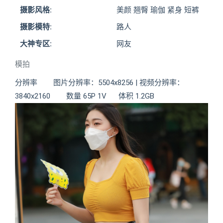
摄影风格:
美颜 翘臀 瑜伽 紧身 短裤
摄影模特:
路人
大神专区:
网友
模拍
分辨率 图片分辨率：5504x8256 | 视频分辨率：
3840x2160 数量 65P 1V 体积 1.2GB