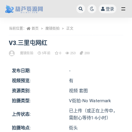
登录
全部
当前位置：
首页
魔镜街拍
正文
V3.三里屯网红
魔镜街拍
5年前
0
253
200
发布日期:
-
视频预览:
有
资源类别:
视频 套图
拍摄类型:
V街拍-No Watermark
已上传（或正在上传中，
上传状态:
需耐心等待1-6小时）
拍摄地点:
街头