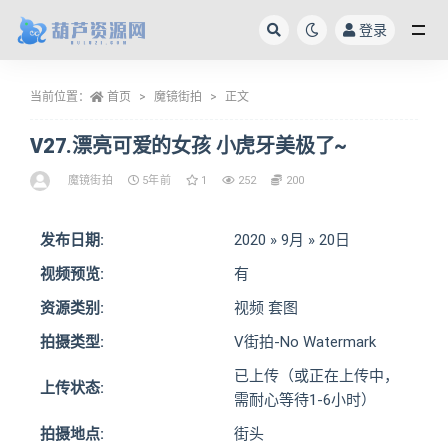
登录
全部
当前位置：
首页
魔镜街拍
正文
V27.漂亮可爱的女孩 小虎牙美极了~
魔镜街拍
5年前
1
252
200
发布日期:
2020 » 9月 » 20日
视频预览:
有
资源类别:
视频 套图
拍摄类型:
V街拍-No Watermark
已上传（或正在上传中，
上传状态:
需耐心等待1-6小时）
拍摄地点:
街头