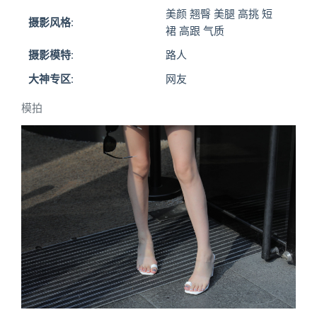
美颜 翘臀 美腿 高挑 短
摄影风格:
裙 高跟 气质
摄影模特:
路人
大神专区:
网友
模拍