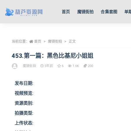
首页
魔镜街拍
合集套图
单
全部
当前位置：
首页
魔镜街拍
正文
453.第一篇：黑色比基尼小姐姐
魔镜街拍
5年前
6
1.6K
200
发布日期:
视频预览:
资源类别:
拍摄类型:
上传状态: