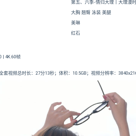
第五、六季-情归大理丨大理漫
大胸 翘臀 泳装 美腿
美琳
红石
 4K.60帧
视频总时长：27分13秒；体积：10.5GB；视频分辨率：3840x21