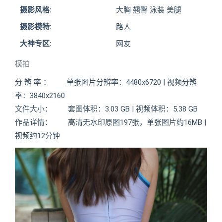
摄影风格:
大胸 翘臀 泳装 美腿
摄影模特:
路人
大神专区:
网友
模拍
分 辨 率 ： 单张图片分辨率：4480x6720 | 视频分辨
率：3840x2160
文件大小： 套图体积：3.03 GB | 视频体积：5.38 GB
作品详情： 高清无水印原图197张，单张图片约16MB |
视频约12分钟