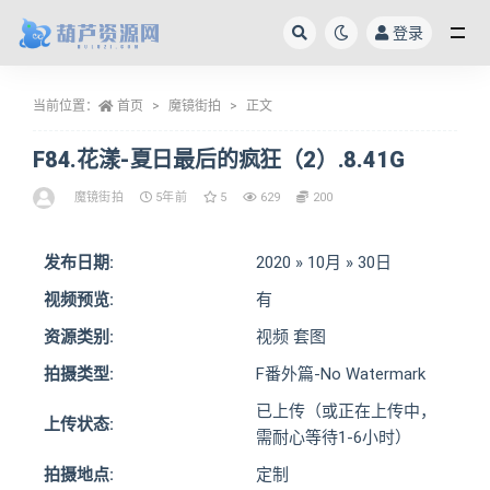
登录
全部
当前位置：
首页
魔镜街拍
正文
F84.花漾-夏日最后的疯狂（2）.8.41G
魔镜街拍
5年前
5
629
200
发布日期:
2020 » 10月 » 30日
视频预览:
有
资源类别:
视频 套图
拍摄类型:
F番外篇-No Watermark
已上传（或正在上传中，
上传状态:
需耐心等待1-6小时）
拍摄地点:
定制