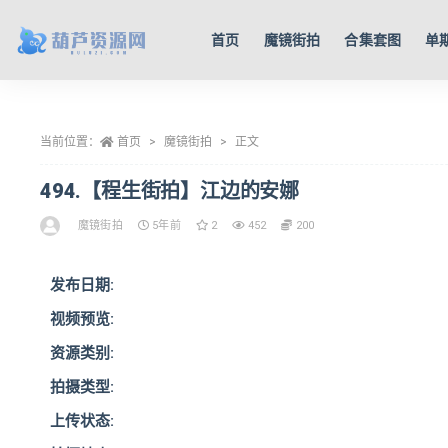
首页
魔镜街拍
合集套图
单
全部
当前位置：
首页
魔镜街拍
正文
494.【程生街拍】江边的安娜
魔镜街拍
5年前
2
452
200
发布日期:
视频预览:
资源类别:
拍摄类型:
上传状态: