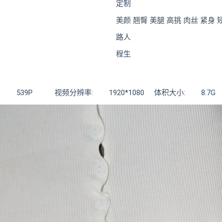
定制
美颜 翘臀 美腿 高挑 肉丝 紧身
路人
程生
绍: 539P 视频分辨率: 1920*1080 体积大小: 8.7