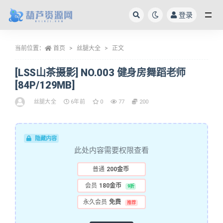
登录
全部
当前位置：
首页
丝腿大全
正文
[LSS山茶摄影] NO.003 健身房舞蹈老师
[84P/129MB]
丝腿大全
6年前
0
77
200
隐藏内容
此处内容需要权限查看
普通
200金币
会员
180金币
9折
永久会员
免费
推荐