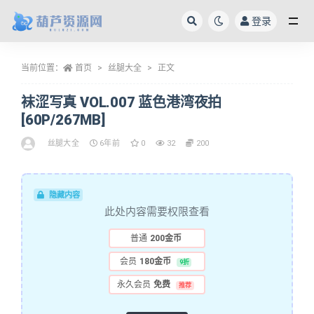
登录
全部
当前位置：
首页
丝腿大全
正文
袜涩写真 VOL.007 蓝色港湾夜拍
[60P/267MB]
丝腿大全
6年前
0
32
200
隐藏内容
此处内容需要权限查看
普通
200金币
会员
180金币
9折
永久会员
免费
推荐