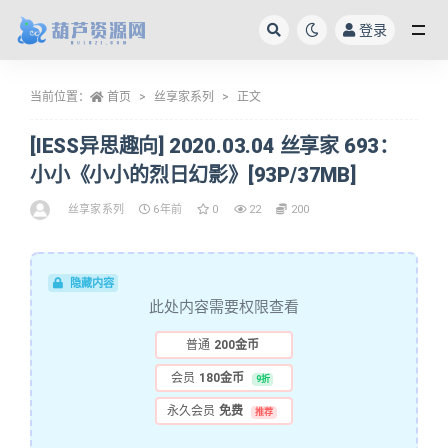
登录
全部
当前位置：
首页
丝享家系列
正文
[IESS异思趣向] 2020.03.04 丝享家 693：
小小《小小的烈日幻影》[93P/37MB]
丝享家系列
6年前
0
22
200
隐藏内容
此处内容需要权限查看
普通
200金币
会员
180金币
9折
永久会员
免费
推荐