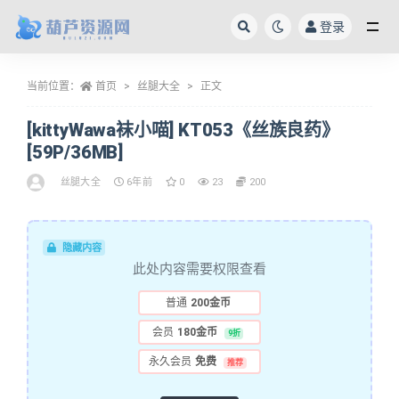
登录
全部
当前位置：
首页
丝腿大全
正文
[kittyWawa袜小喵] KT053《丝族良药》
[59P/36MB]
丝腿大全
6年前
0
23
200
隐藏内容
此处内容需要权限查看
普通
200金币
会员
180金币
9折
永久会员
免费
推荐